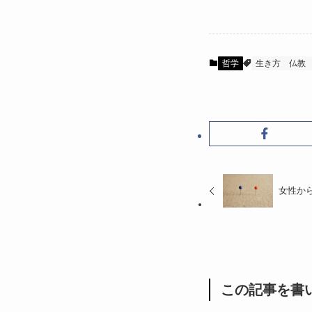
哲学
生き方
仏教
女性か
この記事を書