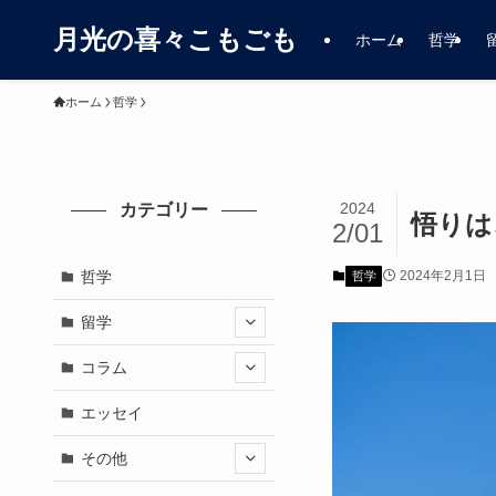
月光の喜々こもごも
ホーム
哲学
ホーム
哲学
2024
カテゴリー
悟りは
2/01
哲学
2024年2月1日
哲学
留学
コラム
エッセイ
その他