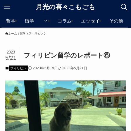
月光の喜々こもごも
哲学
留学
コラム
エッセイ
その他
ホーム
留学
フィリピン
2023
フィリピン留学のレポート⑥
5/21
2023年5月19日
2023年5月21日
フィリピン